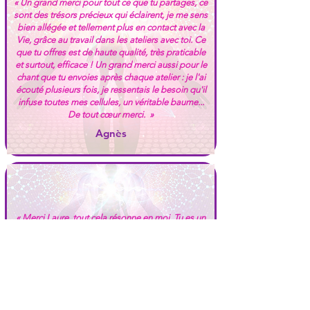
« Un grand merci pour tout ce que tu partages, ce
sont des trésors précieux qui éclairent, je me sens
bien allégée et tellement plus en contact avec la
Vie, grâce au travail dans les ateliers avec toi. Ce
que tu offres est de haute qualité, très praticable
et surtout, efficace ! Un grand merci aussi pour le
chant que tu envoies après chaque atelier : je l'ai
écouté plusieurs fois, je ressentais le besoin qu'il
infuse toutes mes cellules, un véritable baume...
De tout cœur merci. »
Agnès
« Merci Laure, tout cela résonne en moi. Tu es un
phare dans la tempête. »
Catherine