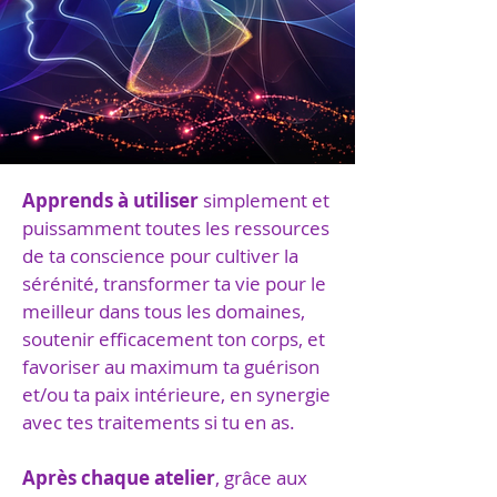
Apprends à utiliser
simplement et
puissamment toutes les ressources
de ta conscience pour cultiver la
sérénité, transformer ta vie pour le
meilleur dans tous les domaines,
soutenir efficacement ton corps, et
favoriser au maximum ta guérison
et/ou ta paix intérieure, en synergie
avec tes traitements si tu en as.
Après chaque atelier
, grâce aux